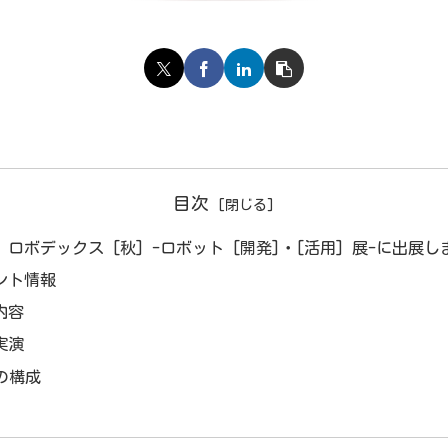
目次
 ロボデックス [秋] -ロボット [開発]・[活用] 展-に出展
ント情報
内容
実演
tの構成