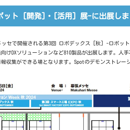
ロボット [開発]・[活用] 展-に出展し
幕張メッセで開催される第3回 ロボデックス [秋] -ロボッ
製造向けDXソリューションなど810製品が出展します。
報収集ができる場となります。Spotのデモンストレー